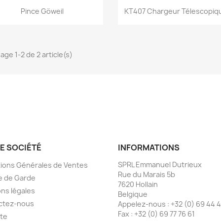
Aperçu rapide
Aperçu rapide


Pince Göweil
KT407 Chargeur Télescopiqu
age 1-2 de 2 article(s)
E SOCIÉTÉ
INFORMATIONS
SPRL Emmanuel Dutrieux
ions Générales de Ventes
Rue du Marais 5b
e de Garde
7620 Hollain
ns légales
Belgique
ctez-nous
Appelez-nous :
+32 (0) 69 44 
Fax :
+32 (0) 69 77 76 61
ite