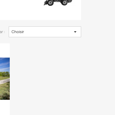

ar :
Choisir