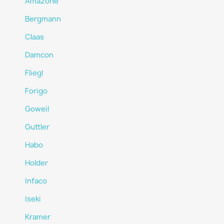
Amazone
Bergmann
Claas
Damcon
Fliegl
Forigo
Goweil
Guttler
Habo
Holder
Infaco
Iseki
Kramer