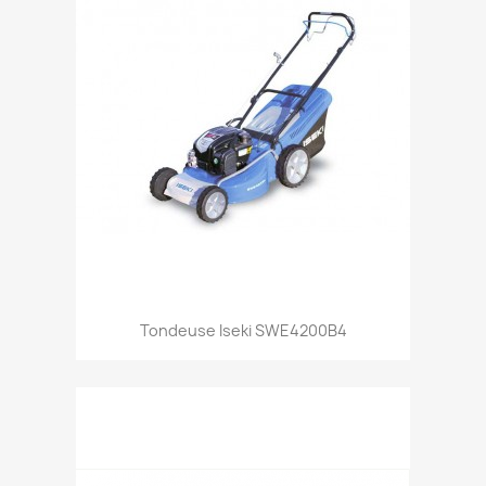
Aperçu rapide

Tondeuse Iseki SWE4200B4