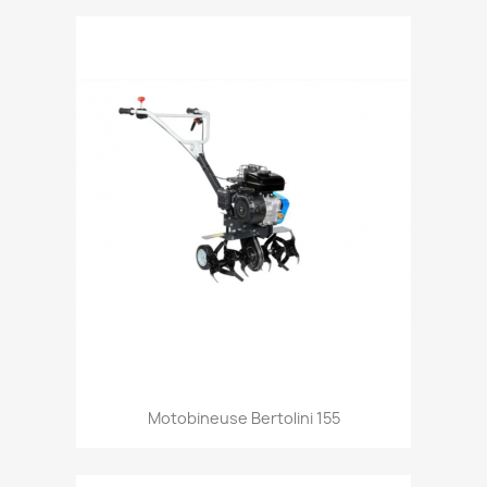
Aperçu rapide

Motobineuse Bertolini 155