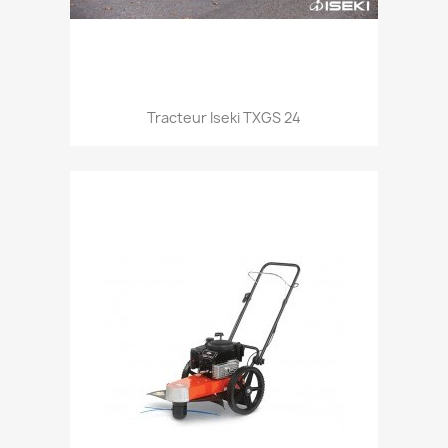
Aperçu rapide

Tracteur Iseki TXGS 24