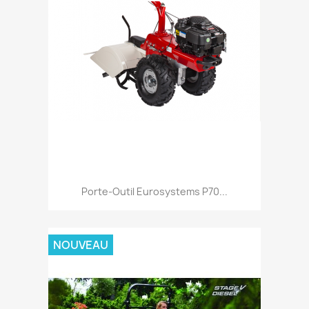
Aperçu rapide

Porte-Outil Eurosystems P70...
NOUVEAU