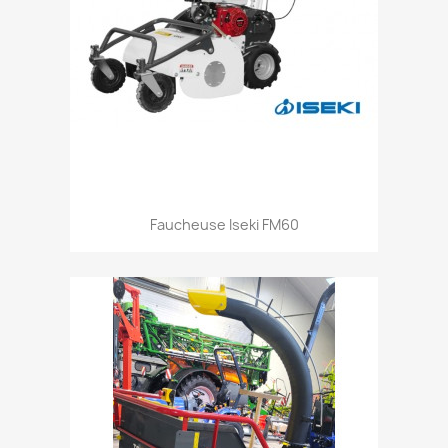
Aperçu rapide

Faucheuse Iseki FM60