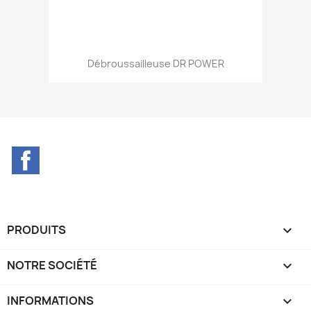
Aperçu rapide

Débroussailleuse DR POWER
Facebook
PRODUITS

NOTRE SOCIÉTÉ

INFORMATIONS
keyboard_arrow_down