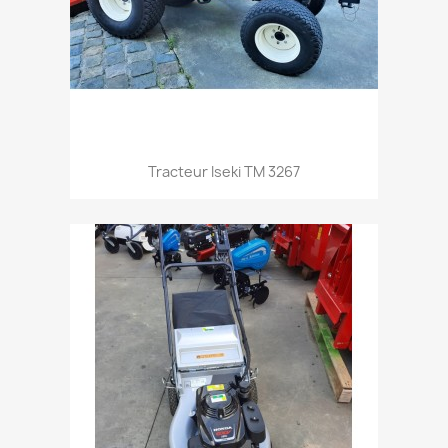
Aperçu rapide

Tracteur Iseki TM 3267