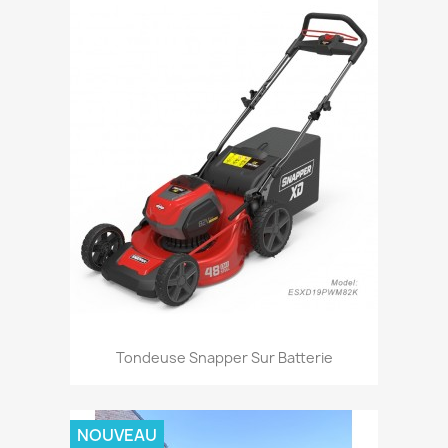
Aperçu rapide

Tondeuse Snapper Sur Batterie
NOUVEAU