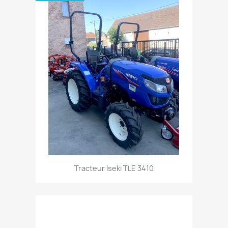
Aperçu rapide

Tracteur Iseki TLE 3410