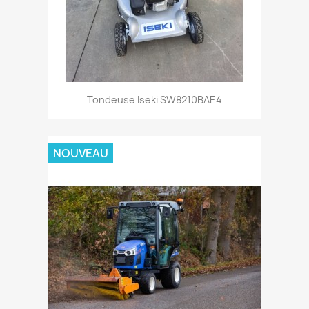
Aperçu rapide

Tondeuse Iseki SW8210BAE4
NOUVEAU