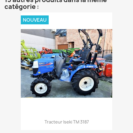
catégorie :
NOUVEAU
Aperçu rapide

Tracteur Iseki TM 3187