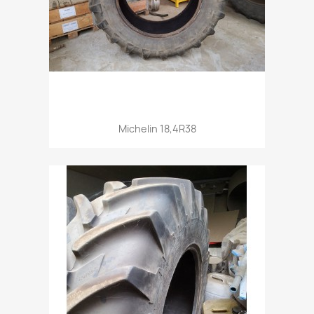
Aperçu rapide

Michelin 18,4R38