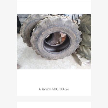
Aperçu rapide

Alliance 400/80-24