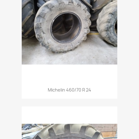
Aperçu rapide

Michelin 460/70 R 24