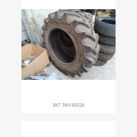
Aperçu rapide

BKT 380/85R28