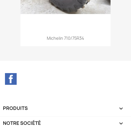
Aperçu rapide

Michelin 710/75R34
Facebook
PRODUITS

NOTRE SOCIÉTÉ
