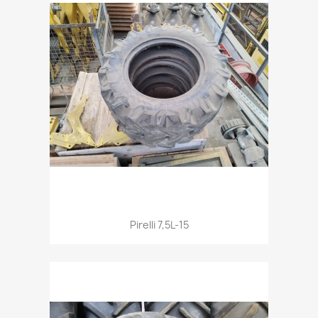
Aperçu rapide

Pirelli 7,5L-15