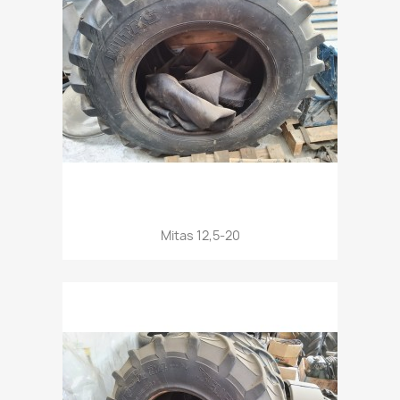
Aperçu rapide

Mitas 12,5-20